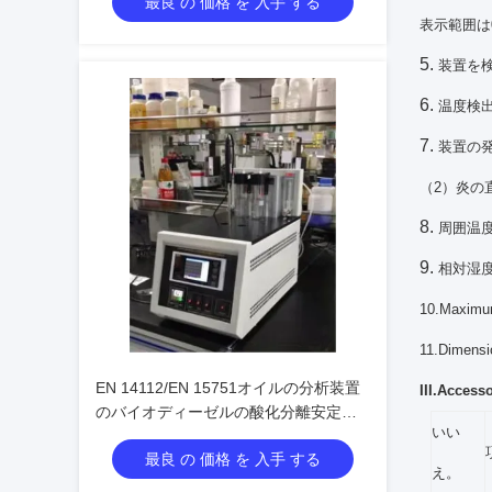
最良 の 価格 を 入手 する
表示範囲は
5.
装置を
6.
温度検出器
7.
装置の発
（2）炎の直
8.
周囲温度:
9.
相対湿度
10.Maxi
11.Dime
EN 14112/EN 15751オイルの分析装置
III.Access
のバイオディーゼルの酸化分離安定性
いい
試験
最良 の 価格 を 入手 する
え。