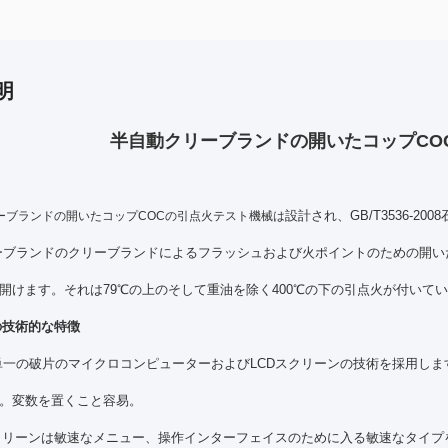
明
半自動クリーブランドの開いたコップCO
設計され、GB/T3536-
ーブランドの開いたコップCOCの引点火テスト機械は
ーブランドのクリーブランドによるフラッシュおよび火ポイントのための開いたカ
開けます。それは79℃の上のそして重油を除く400℃の下の引点火が付いて
nのの技術的な特徴
単一の破片のマイクロコンピューターおよびLCDスクリーンの技術を採用しま
。変数を置くこと容易。
スクリーンは敏速なメニュー、操作インターフェイスのために入る敏速なタイ