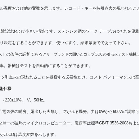
ル温度および他の変数を示します。レコード・キーを時引点火の現われるこ
最近設計および小さい構造です。ステンレス鋼のワーク テーブルはそれを優
り決定をすることができます。使いやすく、結果厳密でであって下さい。
ストの条件の調和である
クリーブランドの開いたコップCOCの引点火テスト機械
率。器械はテストを自動的にすることができます。
ータ引点火の現われることを観察する必要性だけ。コスト パフォーマンスは
技術仕様
 （220±10%） V、50Hz。
:電気炉の暖房、露出した火無し、防がれる爆発。力は0Wから600Wに調節
:単一の破片のマイクロコンピューター。暖房率は標準GB/T 3536-2008およ
示:LCDは温度変数を示します。