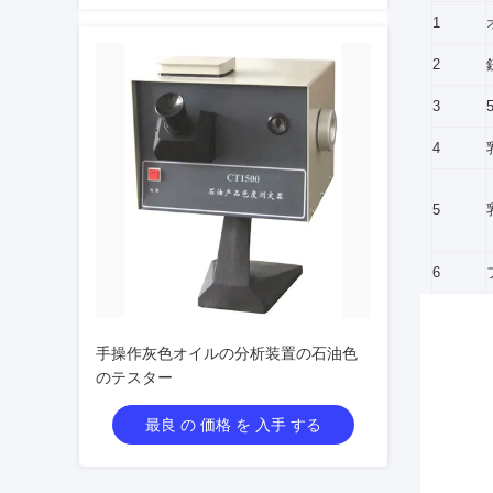
1
2
3
4
5
6
手操作灰色オイルの分析装置の石油色
のテスター
最良 の 価格 を 入手 する