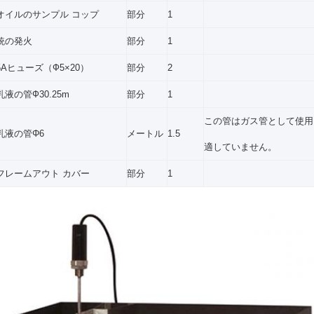
オイルのサンプル コップ
部分
1
銃の発火
部分
1
5Aヒューズ（Ф5×20）
部分
2
乳液の管
Ф
30.25m
部分
1
この管はガス管として使用
乳液の管Φ6
メートル
1.5
適していません。
フレームアウト カバー
部分
1