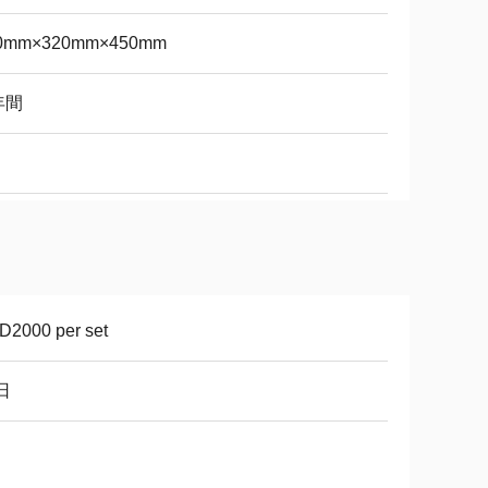
0mm×320mm×450mm
年間
D2000 per set
日