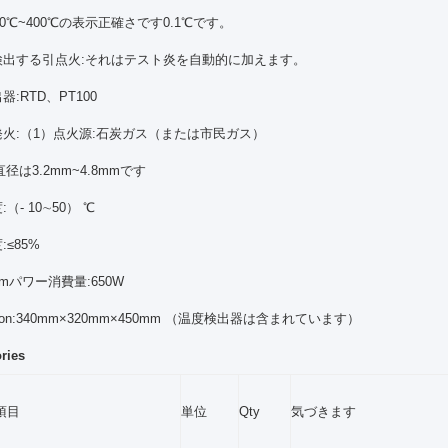
0℃~400℃の表示正確さです0.1℃です。
検出する引点火:それはテスト炎を自動的に加えます。
:RTD、PT100
火:（1）点火源:石炭ガス（または市民ガス）
径は3.2mm~4.8mmです
（- 10∼50） ℃
:≤85%
mumパワー消費量:650W
nsion:340mm×320mm×450mm （温度検出器は含まれています）
ories
項目
単位
Qty
気づきます