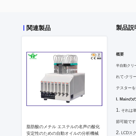
製品説
関連製品
概要
半自動クリ
れて-クリ
テスターを
I. Mai
1.
それは
節可能です
脂肪酸のメチル エステルの名声の酸化
2.
LCD
安定性のための自動オイルの分析機械