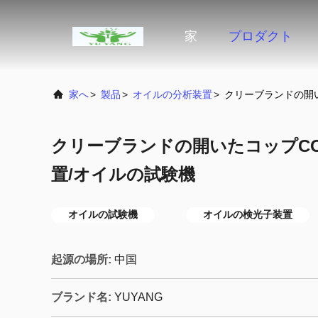
家
プロダクト
家へ
>
製品
>
オイルの分析装置
>
クリーブランドの開
クリーブランドの開いたコップC
置/オイルの試験機
オイルの試験機
オイルの検光子装置
起源の場所:
中国
ブランド名:
YUYANG