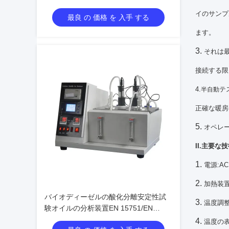
イのサンプ
最良 の 価格 を 入手 する
ます。
3.
それは
接続する限
4.
テ
半自動
正確な暖房
5.
オペレ
II.主要な
1.
電源:AC
2.
加熱装置
バイオディーゼルの酸化分離安定性試
3.
温度調整
験オイルの分析装置EN 15751/EN
14112
4.
温度の表