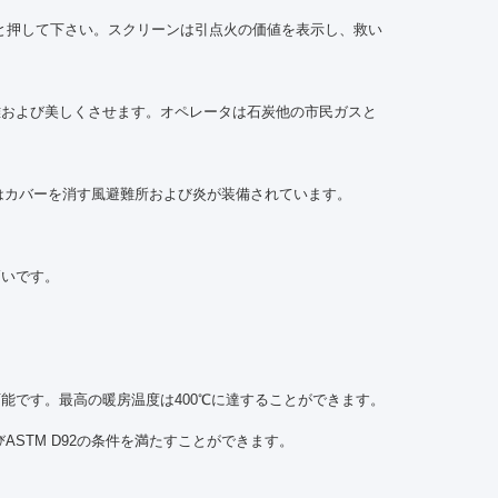
と押して下さい。スクリーンは引点火の価値を表示し、救い
雅および美しくさせます。オペレータは石炭他の市民ガスと
カバーを消す風避難所および炎が装備されています。
は
高いです。
可能です。最高の暖房温度は400℃に達することができます。
びASTM D92の条件を満たすことができます。