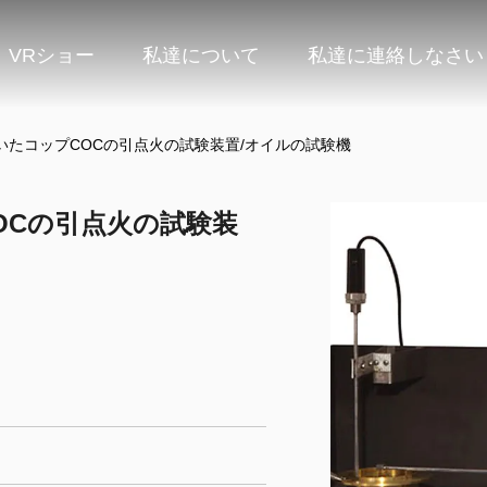
VRショー
私達について
私達に連絡しなさい
いたコップCOCの引点火の試験装置/オイルの試験機
OCの引点火の試験装